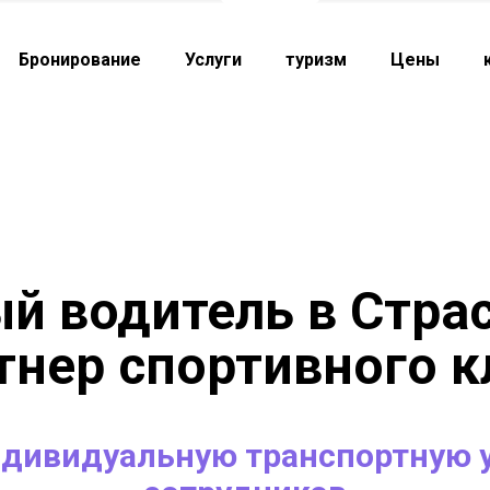
Бронирование
Услуги
туризм
Цены
й водитель в Страс
тнер спортивного к
ндивидуальную транспортную у