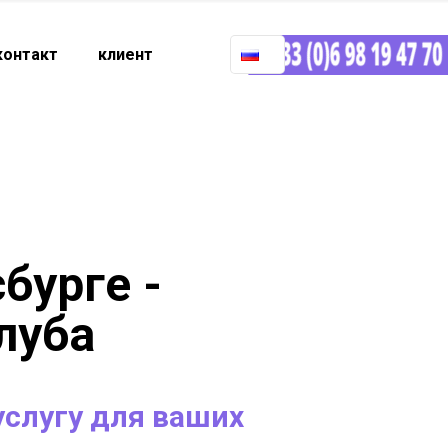
контакт
клиент
бурге -
луба
слугу для ваших