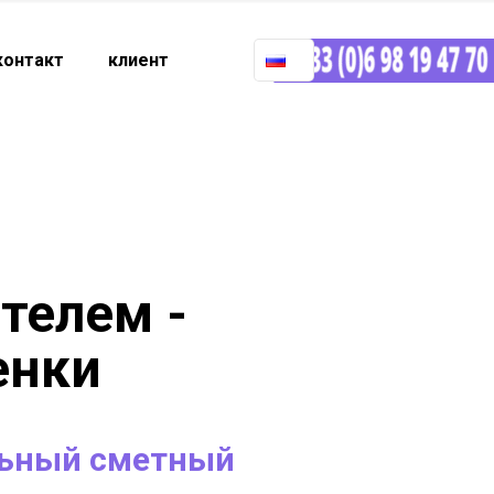
контакт
клиент
телем -
енки
льный сметный