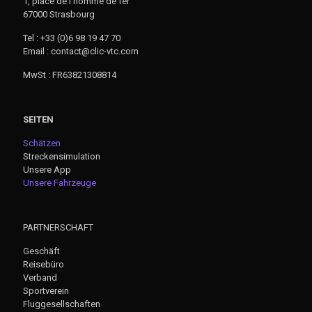
1, place de l’homme de fer
67000 Strasbourg
Tel : +33 (0)6 98 19 47 70
Email : contact@clic-vtc.com
MwSt : FR63821308814
SEITEN
Schätzen
Streckensimulation
Unsere App
Unsere Fahrzeuge
PARTNERSCHAFT
Geschäft
Reisebüro
Verband
Sportverein
Fluggesellschaften