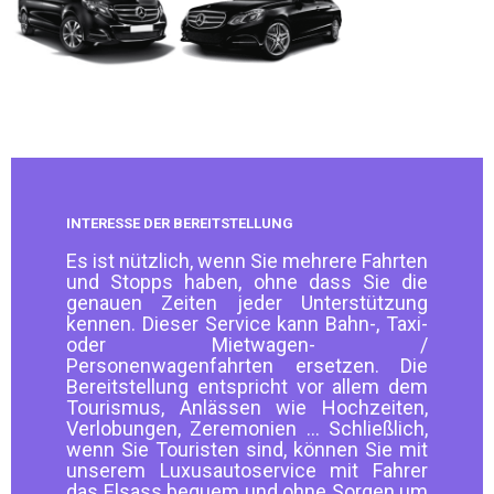
INTERESSE DER BEREITSTELLUNG
Es ist nützlich, wenn Sie mehrere Fahrten
und Stopps haben, ohne dass Sie die
genauen Zeiten jeder Unterstützung
kennen. Dieser Service kann Bahn-, Taxi-
oder Mietwagen- /
Personenwagenfahrten ersetzen. Die
Bereitstellung entspricht vor allem dem
Tourismus, Anlässen wie Hochzeiten,
Verlobungen, Zeremonien ... Schließlich,
wenn Sie Touristen sind, können Sie mit
unserem Luxusautoservice mit Fahrer
das Elsass bequem und ohne Sorgen um