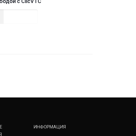
бодой с ClicVTC
Read more
Е
ИНФОРМАЦИЯ
Я