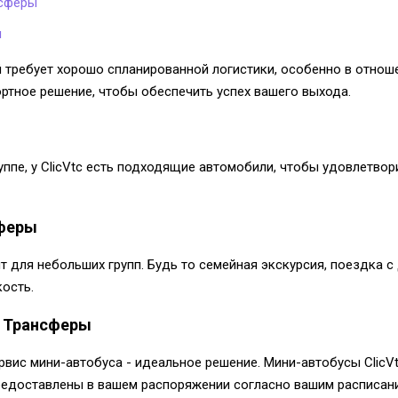
нсферы
ы
 требует хорошо спланированной логистики, особенно в отношен
тное решение, чтобы обеспечить успех вашего выхода.
уппе, у ClicVtc есть подходящие автомобили, чтобы удовлетво
сферы
т для небольших групп. Будь то семейная экскурсия, поездка с
ость.
, Трансферы
ервис мини-автобуса - идеальное решение. Мини-автобусы Clic
едоставлены в вашем распоряжении согласно вашим расписани