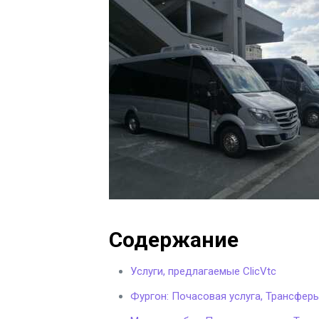
Содержание
Услуги, предлагаемые ClicVtc
Фургон: Почасовая услуга, Трансфер