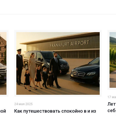
17 ма
Лет
24 мая 2025
себ
ной
Как путешествовать спокойно в и из