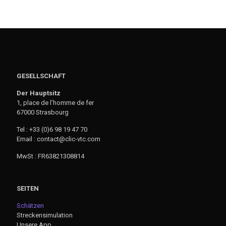
GESELLSCHAFT
Der Hauptsitz
1, place de l’homme de fer
67000 Strasbourg
Tel : +33 (0)6 98 19 47 70
Email : contact@clic-vtc.com
MwSt : FR63821308814
SEITEN
Schätzen
Streckensimulation
Unsere App