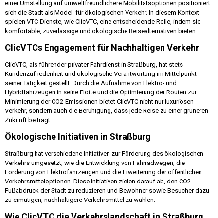
einer Umstellung auf umweltfreundlichere Mobilitätsoptionen positioniert
sich die Stadt als Modell für ökologischen Verkehr. In diesem Kontext
spielen VTC-Dienste, wie ClicVTC, eine entscheidende Rolle, indem sie
komfortable, zuverlässige und ökologische Reisealternativen bieten.
ClicVTCs Engagement für Nachhaltigen Verkehr
ClicVTC, als führender privater Fahrdienst in Straßburg, hat stets
Kundenzufriedenheit und ökologische Verantwortung im Mittelpunkt
seiner Tätigkeit gestellt. Durch die Aufnahme von Elektro- und
Hybridfahrzeugen in seine Flotte und die Optimierung der Routen zur
Minimierung der CO2-Emissionen bietet ClicVTC nicht nur luxuriösen
Verkehr, sondern auch die Beruhigung, dass jede Reise zu einer grüneren
Zukunft beiträgt.
Ökologische Initiativen in Straßburg
Straßburg hat verschiedene Initiativen zur Förderung des ökologischen
Verkehrs umgesetzt, wie die Entwicklung von Fahrradwegen, die
Förderung von Elektrofahrzeugen und die Erweiterung der öffentlichen
Verkehrsmitteloptionen. Diese Initiativen zielen darauf ab, den CO2-
Fußabdruck der Stadt zu reduzieren und Bewohner sowie Besucher dazu
zu ermutigen, nachhaltigere Verkehrsmittel zu wählen.
Wie ClicVTC die Verkehrslandschaft in Straßburg