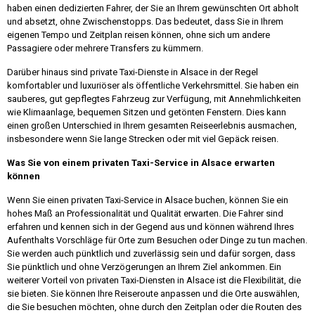
haben einen dedizierten Fahrer, der Sie an Ihrem gewünschten Ort abholt
und absetzt, ohne Zwischenstopps. Das bedeutet, dass Sie in Ihrem
eigenen Tempo und Zeitplan reisen können, ohne sich um andere
Passagiere oder mehrere Transfers zu kümmern.
Darüber hinaus sind private Taxi-Dienste in Alsace in der Regel
komfortabler und luxuriöser als öffentliche Verkehrsmittel. Sie haben ein
sauberes, gut gepflegtes Fahrzeug zur Verfügung, mit Annehmlichkeiten
wie Klimaanlage, bequemen Sitzen und getönten Fenstern. Dies kann
einen großen Unterschied in Ihrem gesamten Reiseerlebnis ausmachen,
insbesondere wenn Sie lange Strecken oder mit viel Gepäck reisen.
Was Sie von einem privaten Taxi-Service in Alsace erwarten
können
Wenn Sie einen privaten Taxi-Service in Alsace buchen, können Sie ein
hohes Maß an Professionalität und Qualität erwarten. Die Fahrer sind
erfahren und kennen sich in der Gegend aus und können während Ihres
Aufenthalts Vorschläge für Orte zum Besuchen oder Dinge zu tun machen.
Sie werden auch pünktlich und zuverlässig sein und dafür sorgen, dass
Sie pünktlich und ohne Verzögerungen an Ihrem Ziel ankommen. Ein
weiterer Vorteil von privaten Taxi-Diensten in Alsace ist die Flexibilität, die
sie bieten. Sie können Ihre Reiseroute anpassen und die Orte auswählen,
die Sie besuchen möchten, ohne durch den Zeitplan oder die Routen des