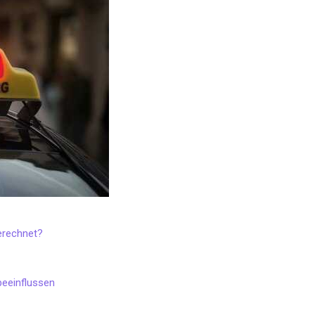
berechnet?
 beeinflussen