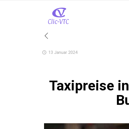
13 Januar 2024
Taxipreise i
B