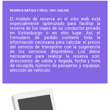
RESERVA RÁPIDA Y FÁCIL 100% ONLINE
El módulo de reserva en el sitio web está
especialmente optimizado para facilitar la
reserva de los viajes de su conductor privado
en Estrasburgo o en otro lugar. Así, el
formulario de pedido contiene toda la
información necesaria para calcular el precio
del servicio de transporte con la sugerencia
de los servicios disponibles. Los datos
necesarios para realizar la reserva son:
direcciones de salida y llegada, fecha y hora
de recogida, número de pasajeros y equipaje,
elección de vehículo.