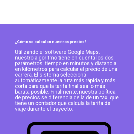
¿Cómo se calculan nuestros precios?
Utilizando el software Google Maps,
nuestro algoritmo tiene en cuenta los dos
parámetros: tiempo en minutos y distancia
en kilómetros para calcular el precio de una
carrera. El sistema selecciona
automáticamente la ruta más rápida y más
corta para que la tarifa final sea lo más
barata posible. Finalmente, nuestra política
de precios se diferencia de la de un taxi que
tiene un contador que calcula la tarifa del
viaje durante el trayecto.