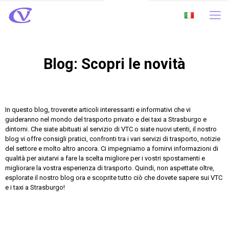
Blog: Scopri le novità
In questo blog, troverete articoli interessanti e informativi che vi
guideranno nel mondo del trasporto privato e dei taxi a Strasburgo e
dintorni. Che siate abituati al servizio di VTC o siate nuovi utenti, il nostro
blog vi offre consigli pratici, confronti tra i vari servizi di trasporto, notizie
del settore e molto altro ancora. Ci impegniamo a fornirvi informazioni di
qualità per aiutarvi a fare la scelta migliore per i vostri spostamenti e
migliorare la vostra esperienza di trasporto. Quindi, non aspettate oltre,
esplorate il nostro blog ora e scoprite tutto ciò che dovete sapere sui VTC
e i taxi a Strasburgo!