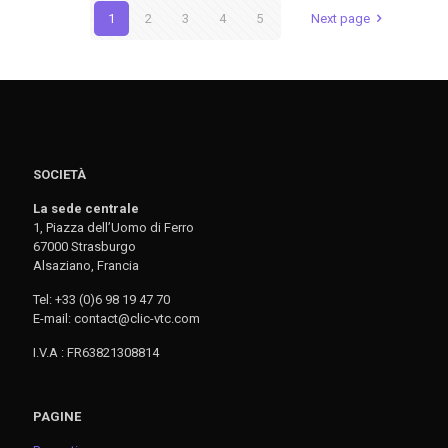
1
2
3
4
5
Next page
SOCIETÀ
La sede centrale
1, Piazza dell’Uomo di Ferro
67000 Strasburgo
Alsaziano, Francia
Tel: +33 (0)6 98 19 47 70
E-mail: contact@clic-vtc.com
I.V.A : FR63821308814
PAGINE