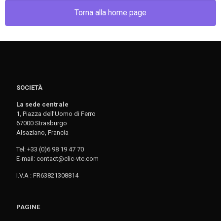
Torna alla home page
SOCIETÀ
La sede centrale
1, Piazza dell’Uomo di Ferro
67000 Strasburgo
Alsaziano, Francia
Tel: +33 (0)6 98 19 47 70
E-mail: contact@clic-vtc.com
I.V.A : FR63821308814
PAGINE