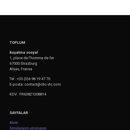
TOPLUM
kuşatma sosyal
1, place de l’homme de fer
67000 Strazburg
Alsas, Fransa
Tel : +33 (0)6 98 19 47 70
E-posta: contact@clic-vtc.com
KDV : FR63821308814
SAYFALAR
Alıntı
Simülasyon yörüngesi