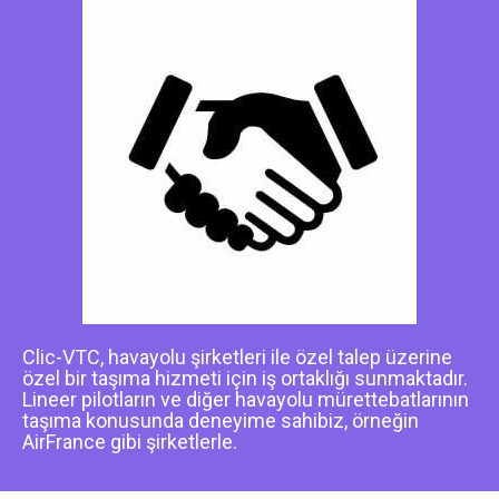
Clic-VTC, havayolu şirketleri ile özel talep üzerine
özel bir taşıma hizmeti için iş ortaklığı sunmaktadır.
Lineer pilotların ve diğer havayolu mürettebatlarının
taşıma konusunda deneyime sahibiz, örneğin
AirFrance gibi şirketlerle.