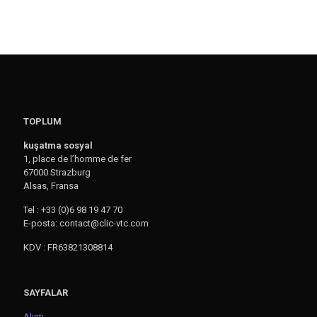
TOPLUM
kuşatma sosyal
1, place de l’homme de fer
67000 Strazburg
Alsas, Fransa
Tel : +33 (0)6 98 19 47 70
E-posta: contact@clic-vtc.com
KDV : FR63821308814
SAYFALAR
Alıntı