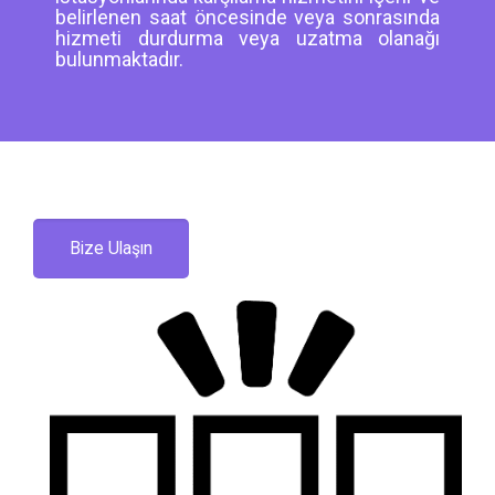
belirlenen saat öncesinde veya sonrasında
hizmeti durdurma veya uzatma olanağı
bulunmaktadır.
Bize Ulaşın