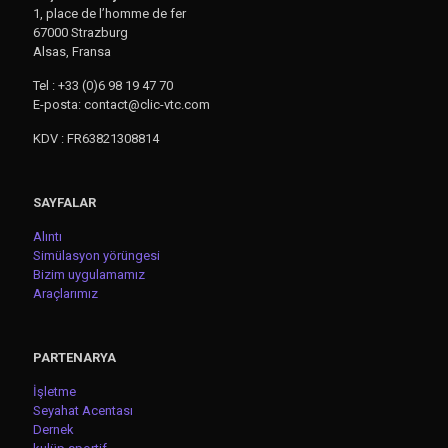
1, place de l’homme de fer
67000 Strazburg
Alsas, Fransa
Tel : +33 (0)6 98 19 47 70
E-posta: contact@clic-vtc.com
KDV : FR63821308814
SAYFALAR
Alıntı
Simülasyon yörüngesi
Bizim uygulamamız
Araçlarımız
PARTENARYA
İşletme
Seyahat Acentası
Dernek