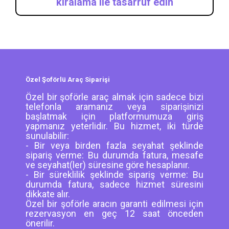
kiralama ile tasarruf edin
Özel Şoförlü Araç Siparişi
Özel bir şoförle araç almak için sadece bizi
telefonla aramanız veya siparişinizi
başlatmak için platformumuza giriş
yapmanız yeterlidir. Bu hizmet, iki türde
sunulabilir:
- Bir veya birden fazla seyahat şeklinde
sipariş verme: Bu durumda fatura, mesafe
ve seyahat(ler) süresine göre hesaplanır.
- Bir süreklilik şeklinde sipariş verme: Bu
durumda fatura, sadece hizmet süresini
dikkate alır.
Özel bir şoförle aracın garanti edilmesi için
rezervasyon en geç 12 saat önceden
önerilir.