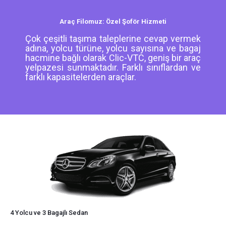
Araç Filomuz: Özel Şoför Hizmeti
Çok çeşitli taşıma taleplerine cevap vermek
adına, yolcu türüne, yolcu sayısına ve bagaj
hacmine bağlı olarak Clic-VTC, geniş bir araç
yelpazesi sunmaktadır. Farklı sınıflardan ve
farklı kapasitelerden araçlar.
4 Yolcu ve 3 Bagajlı Sedan