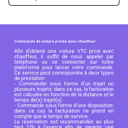
Commande de voiture privée avec chauffeur
Afin d'obtenir une voiture VTC privé avec
chauffeur, il suffit de nous appeler par
téléphone ou se connecter sur notre
plateforme pour lancer votre commande.
Ce service peut correspondre à deux types
de prestation:
- Commander sous forme d'un trajet ou
plusieurs trajets: dans ce cas, la facturation
est calculée en fonction de la distance et le
temps de(s) trajet(s).
- Commande sous forme d'une disposition:
dans ce cas la facturation ne prend en
compte que le temps de service.
La réservation est recommandée au plus
tard 12h à l'avance afin de garantir une