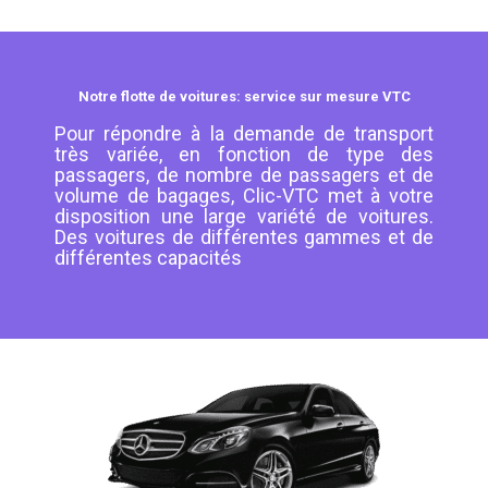
Notre flotte de voitures: service sur mesure VTC
Pour répondre à la demande de transport
très variée, en fonction de type des
passagers, de nombre de passagers et de
volume de bagages, Clic-VTC met à votre
disposition une large variété de voitures.
Des voitures de différentes gammes et de
différentes capacités