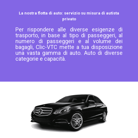
La nostra flotta di auto: servizio su misura di autista
privato
Per rispondere alle diverse esigenze di
trasporto, in base al tipo di passeggeri, al
numero di passeggeri e al volume dei
bagagli, Clic-VTC mette a tua disposizione
una vasta gamma di auto. Auto di diverse
categorie e capacità.