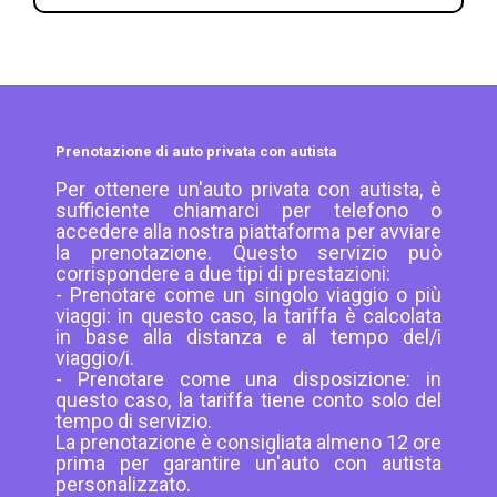
Prenotazione di auto privata con autista
Per ottenere un'auto privata con autista, è
sufficiente chiamarci per telefono o
accedere alla nostra piattaforma per avviare
la prenotazione. Questo servizio può
corrispondere a due tipi di prestazioni:
- Prenotare come un singolo viaggio o più
viaggi: in questo caso, la tariffa è calcolata
in base alla distanza e al tempo del/i
viaggio/i.
- Prenotare come una disposizione: in
questo caso, la tariffa tiene conto solo del
tempo di servizio.
La prenotazione è consigliata almeno 12 ore
prima per garantire un'auto con autista
personalizzato.