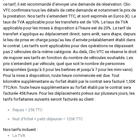
ce tarif, il est recommandé d’envoyer une demande de réservation. Clic-
VTC confirmera tous les détails de cette demande et notamment le prix de
la prestation. Nos tarifs s’entendent TTC, et sont exprimés en Euros (€). Le
taux de TVA applicable pour les transferts est de 10%. Le taux de TVA
applicable pour les mises à disposition à l’heure est de 20%. Le tarif de
transfert s’applique au déplacement direct, sans arrêt, sans étape, depuis
le lieu de prise en charge jusqu’au lieu d’arrivée préalablement établi dans
le contrat. Les tarifs sont applicables pour des opérations ne dépassant
pas 2 véhicules de la même catégorie. Au-delà, Clic-VTC se réserve le droit
de majorer ses tarifs en fonction du nombre de véhicules souhaités. Les
prix s’entendent par véhicule, quel que soit le nombre de personnes
transportées (jusqu’à 3 pour les berlines et jusqu’à 7 pour les mini-vans).
Pour la mise à disposition, toute heure commencée est due. Tout
kilomètre supplémentaire au forfait établi par le contrat sera facturé 1,50€
TTC/km. Toute heure supplémentaire au forfait établi par le contrat sera
facturée 45€/heure. Pour les déplacements prévus sur plusieurs jours, les
tarifs forfaitaires suivants seront facturés au client :
Repas = 25€ TTC
Nuit d’hôtel + petit-déjeuner = 120€ TTC
Nos tarifs incluent :
La TVA