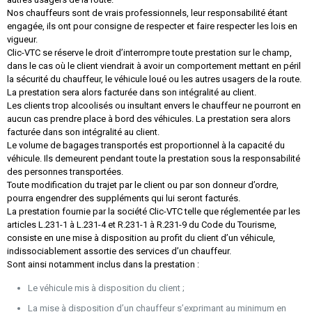
Nos chauffeurs sont de vrais professionnels, leur responsabilité étant
engagée, ils ont pour consigne de respecter et faire respecter les lois en
vigueur.
Clic-VTC se réserve le droit d’interrompre toute prestation sur le champ,
dans le cas où le client viendrait à avoir un comportement mettant en péril
la sécurité du chauffeur, le véhicule loué ou les autres usagers de la route.
La prestation sera alors facturée dans son intégralité au client.
Les clients trop alcoolisés ou insultant envers le chauffeur ne pourront en
aucun cas prendre place à bord des véhicules. La prestation sera alors
facturée dans son intégralité au client.
Le volume de bagages transportés est proportionnel à la capacité du
véhicule. Ils demeurent pendant toute la prestation sous la responsabilité
des personnes transportées.
Toute modification du trajet par le client ou par son donneur d’ordre,
pourra engendrer des suppléments qui lui seront facturés.
La prestation fournie par la société Clic-VTC telle que réglementée par les
articles L.231-1 à L.231-4 et R.231-1 à R.231-9 du Code du Tourisme,
consiste en une mise à disposition au profit du client d’un véhicule,
indissociablement assortie des services d’un chauffeur.
Sont ainsi notamment inclus dans la prestation :
Le véhicule mis à disposition du client ;
La mise à disposition d’un chauffeur s’exprimant au minimum en