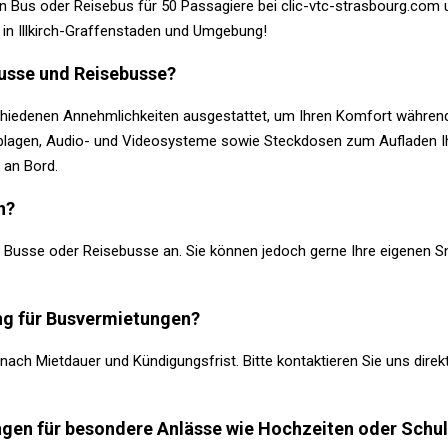
ren Bus oder Reisebus für 50 Passagiere bei clic-vtc-strasbourg.com
in Illkirch-Graffenstaden und Umgebung!
Busse und Reisebusse?
iedenen Annehmlichkeiten ausgestattet, um Ihren Komfort während d
kablagen, Audio- und Videosysteme sowie Steckdosen zum Aufladen Ih
 an Bord.
n?
r Busse oder Reisebusse an. Sie können jedoch gerne Ihre eigenen S
ung für Busvermietungen?
nach Mietdauer und Kündigungsfrist. Bitte kontaktieren Sie uns direkt
ungen für besondere Anlässe wie Hochzeiten oder Schu