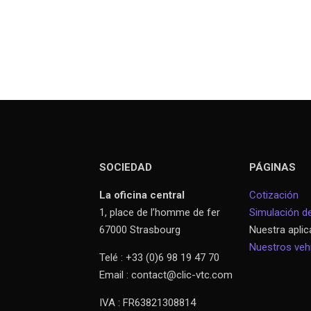
SOCIEDAD
PÁGINAS
La oficina central
Cotización
1, place de l’homme de fer
Simulación de
67000 Strasbourg
Nuestra aplic
Nuestros veh
Telé : +33 (0)6 98 19 47 70
Email : contact@clic-vtc.com
IVA : FR63821308814