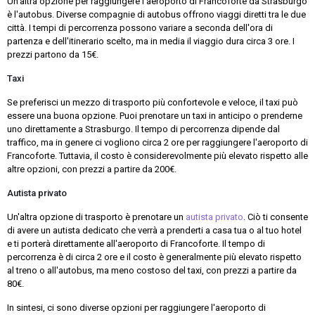
Un'altra opzione per raggiungere l'aeroporto di Francoforte da Strasburgo
è l'autobus. Diverse compagnie di autobus offrono viaggi diretti tra le due
città. I tempi di percorrenza possono variare a seconda dell'ora di
partenza e dell'itinerario scelto, ma in media il viaggio dura circa 3 ore. I
prezzi partono da 15€.
Taxi
Se preferisci un mezzo di trasporto più confortevole e veloce, il taxi può
essere una buona opzione. Puoi prenotare un taxi in anticipo o prenderne
uno direttamente a Strasburgo. Il tempo di percorrenza dipende dal
traffico, ma in genere ci vogliono circa 2 ore per raggiungere l'aeroporto di
Francoforte. Tuttavia, il costo è considerevolmente più elevato rispetto alle
altre opzioni, con prezzi a partire da 200€.
Autista privato
Un'altra opzione di trasporto è prenotare un
autista privato
. Ciò ti consente
di avere un autista dedicato che verrà a prenderti a casa tua o al tuo hotel
e ti porterà direttamente all'aeroporto di Francoforte. Il tempo di
percorrenza è di circa 2 ore e il costo è generalmente più elevato rispetto
al treno o all'autobus, ma meno costoso del taxi, con prezzi a partire da
80€.
In sintesi, ci sono diverse opzioni per raggiungere l'aeroporto di