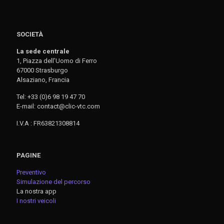
SOCIETÀ
La sede centrale
1, Piazza dell’Uomo di Ferro
67000 Strasburgo
Alsaziano, Francia
Tel: +33 (0)6 98 19 47 70
E-mail: contact@clic-vtc.com
I.V.A : FR63821308814
PAGINE
Preventivo
Simulazione del percorso
La nostra app
I nostri veicoli