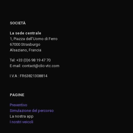
SOCIETÀ
La sede centrale
1, Piazza dell’Uomo di Ferro
67000 Strasburgo
Alsaziano, Francia
Tel: +33 (0)6 98 19 47 70
E-mail: contact@clic-vtc.com
I.V.A : FR63821308814
PAGINE
Preventivo
Simulazione del percorso
La nostra app
I nostri veicoli