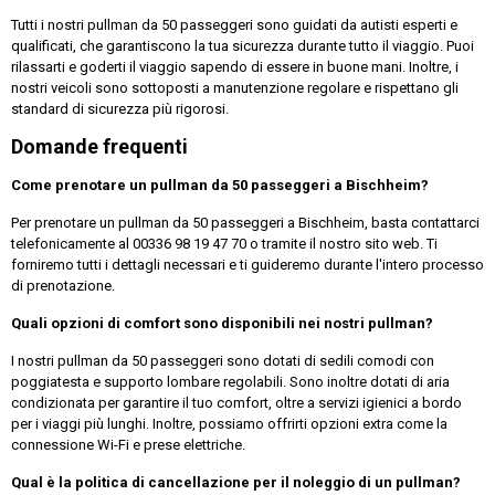
Tutti i nostri pullman da 50 passeggeri sono guidati da autisti esperti e
qualificati, che garantiscono la tua sicurezza durante tutto il viaggio. Puoi
rilassarti e goderti il viaggio sapendo di essere in buone mani. Inoltre, i
nostri veicoli sono sottoposti a manutenzione regolare e rispettano gli
standard di sicurezza più rigorosi.
Domande frequenti
Come prenotare un pullman da 50 passeggeri a Bischheim?
Per prenotare un pullman da 50 passeggeri a Bischheim, basta contattarci
telefonicamente al 00336 98 19 47 70 o tramite il nostro sito web. Ti
forniremo tutti i dettagli necessari e ti guideremo durante l'intero processo
di prenotazione.
Quali opzioni di comfort sono disponibili nei nostri pullman?
I nostri pullman da 50 passeggeri sono dotati di sedili comodi con
poggiatesta e supporto lombare regolabili. Sono inoltre dotati di aria
condizionata per garantire il tuo comfort, oltre a servizi igienici a bordo
per i viaggi più lunghi. Inoltre, possiamo offrirti opzioni extra come la
connessione Wi-Fi e prese elettriche.
Qual è la politica di cancellazione per il noleggio di un pullman?