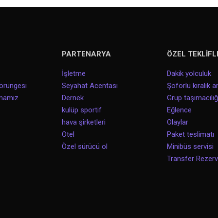
PARTENARYA
ÖZEL TEKLİFL
İşletme
Dakik yolculuk
örüngesi
Seyahat Acentası
Şoförlü kiralık a
amamız
Dernek
Grup taşımacılığ
kulüp sportif
Eğlence
hava şirketleri
Olaylar
Otel
Paket teslimatı
Özel sürücü ol
Minibüs servisi
Transfer Rezer