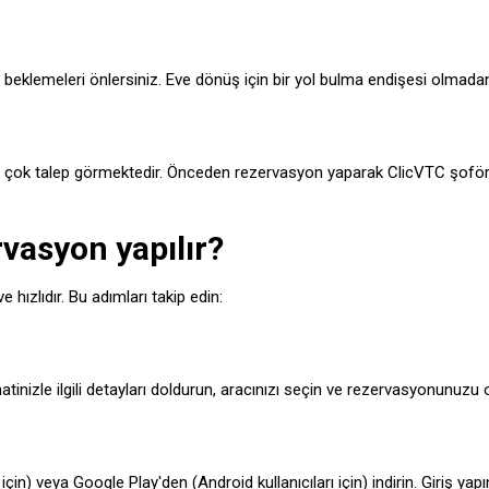
eklemeleri önlersiniz. Eve dönüş için bir yol bulma endişesi olmadan 
eri çok talep görmektedir. Önceden rezervasyon yaparak ClicVTC şoför
rvasyon yapılır?
hızlıdır. Bu adımları takip edin:
atinizle ilgili detayları doldurun, aracınızı seçin ve rezervasyonunuzu 
in) veya Google Play'den (Android kullanıcıları için) indirin. Giriş yapın