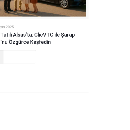
yıs 2025
Tatili Alsas’ta: ClicVTC ile Şarap
u’nu Özgürce Keşfedin
Read more