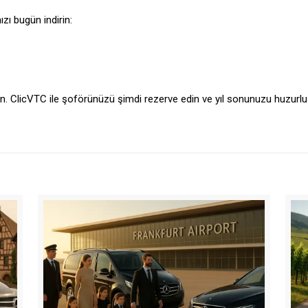
zı bugün indirin:
 ClicVTC ile şoförünüzü şimdi rezerve edin ve yıl sonunuzu huzurlu b