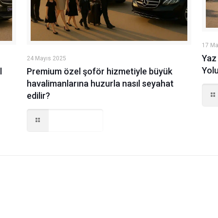
17 Ma
Yaz 
24 Mayıs 2025
Yol
l
Premium özel şoför hizmetiyle büyük
havalimanlarına huzurla nasıl seyahat
edilir?
Read more