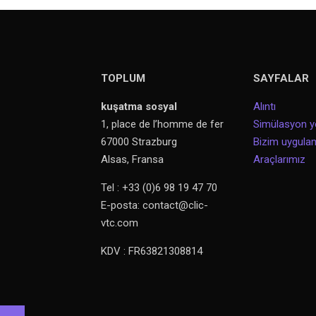
TOPLUM
SAYFALAR
kuşatma sosyal
Alıntı
1, place de l’homme de fer
Simülasyon y
67000 Strazburg
Bizim uygul
Alsas, Fransa
Araçlarımız
Tel : +33 (0)6 98 19 47 70
E-posta: contact@clic-
vtc.com
KDV : FR63821308814