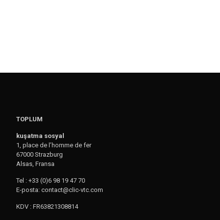
TOPLUM
kuşatma sosyal
1, place de l’homme de fer
67000 Strazburg
Alsas, Fransa
Tel : +33 (0)6 98 19 47 70
E-posta: contact@clic-vtc.com
KDV : FR63821308814