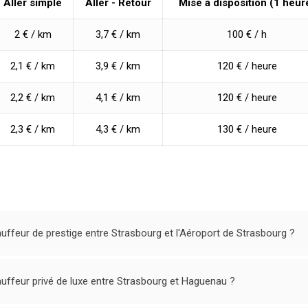
Aller simple
Aller - Retour
Mise à disposition (1 heur
2 € / km
3,7 € / km
100 € / h
2,1 € / km
3,9 € / km
120 € / heure
2,2 € / km
4,1 € / km
120 € / heure
2,3 € / km
4,3 € / km
130 € / heure
uffeur de prestige entre Strasbourg et l'Aéroport de Strasbourg ?
uffeur privé de luxe entre Strasbourg et Haguenau ?