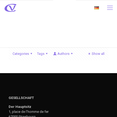
Lyes SAADI
Categories
Tags
Authors
Show all
GESELLSCHAFT
Der Hauptsitz
1, place de l’homme de fer
67000 Strasbourg