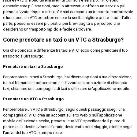
I taxi e i VTC offrono diversi livelli di comfort e servizio. I VTC sono
generalmente più spaziosi, meglio attrezzati e offrono un servizio più
personalizzato rispetto ai taxi. Se stai cercando un trasporto confortevole
e lussuoso, un VTC potrebbe essere la scelta migliore per te. I taxi, d'altra
parte, possono essere più pratici per brevi tragitti o per coloro che
desiderano un trasporto rapido e facile da trovare.
Come prenotare un taxi o un VTC a Strasburgo?
Ora che conosci le differenze tra taxi e VTC, ecco come prenotare il tuo
trasporto a Strasburgo:
Prenotare un taxi a Strasburgo
Per prenotare un taxi a Strasburgo, hai diverse opzioni a tua disposizione,
tra cui fermare un taxi per strada, utilizzare una postazione di chiamata
taxi, chiamare una compagnia di taxi o utilizzare un'applicazione mobile.
Prenotare un VTC a Strasburgo
Per prenotare un VTC a Strasburgo, segui questi passaggi: scegli una
compagnia di VTC, crea un account sul sito web o sull'applicazione
mobile dell'azienda scelta, prenota il tuo VTC specificando il punto di
partenza, la destinazione e l'orario desiderato per il viaggio, e infine segui
l'arrivo del tuo VTC in tempo reale.