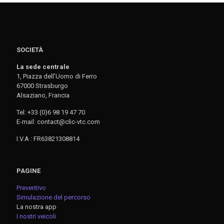
SOCIETÀ
La sede centrale
1, Piazza dell’Uomo di Ferro
67000 Strasburgo
Alsaziano, Francia
Tel: +33 (0)6 98 19 47 70
E-mail: contact@clic-vtc.com
I.V.A : FR63821308814
PAGINE
Preventivo
Simulazione del percorso
La nostra app
I nostri veicoli