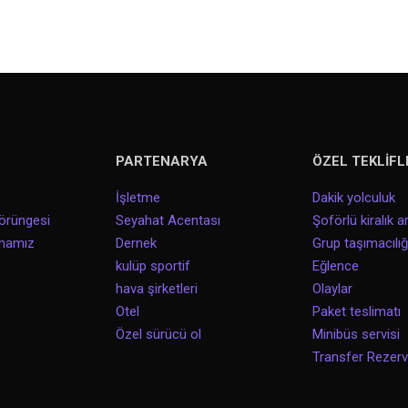
PARTENARYA
ÖZEL TEKLİFL
İşletme
Dakik yolculuk
örüngesi
Seyahat Acentası
Şoförlü kiralık a
amamız
Dernek
Grup taşımacılığ
kulüp sportif
Eğlence
hava şirketleri
Olaylar
Otel
Paket teslimatı
Özel sürücü ol
Minibüs servisi
Transfer Rezer