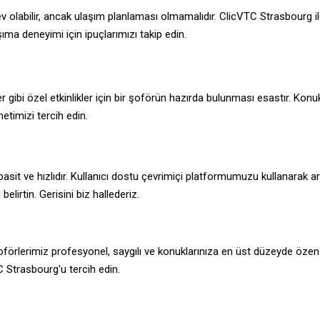
ev olabilir, ancak ulaşım planlaması olmamalıdır. ClicVTC Strasbourg i
ıma deneyimi için ipuçlarımızı takip edin.
r gibi özel etkinlikler için bir şoförün hazırda bulunması esastır. Ko
etimizi tercih edin.
 ve hızlıdır. Kullanıcı dostu çevrimiçi platformumuzu kullanarak araçla
 belirtin. Gerisini biz hallederiz.
oförlerimiz profesyonel, saygılı ve konuklarınıza en üst düzeyde özen g
C Strasbourg'u tercih edin.