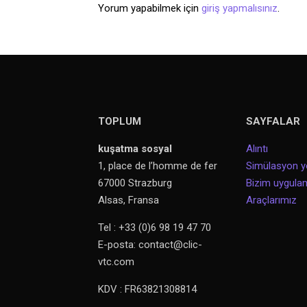
Yorum yapabilmek için
giriş yapmalısınız
.
TOPLUM
SAYFALAR
kuşatma sosyal
Alıntı
1, place de l’homme de fer
Simülasyon y
67000 Strazburg
Bizim uygul
Alsas, Fransa
Araçlarımız
Tel : +33 (0)6 98 19 47 70
E-posta: contact@clic-
vtc.com
KDV : FR63821308814