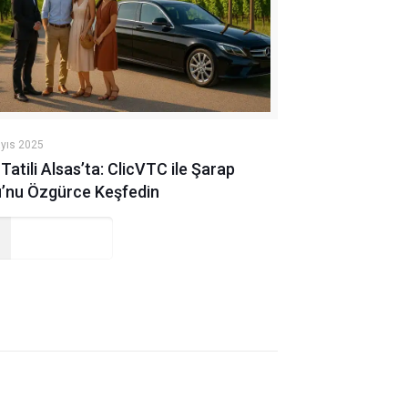
yıs 2025
Tatili Alsas’ta: ClicVTC ile Şarap
u’nu Özgürce Keşfedin
Read more