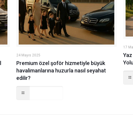
17 Ma
Yaz 
24 Mayıs 2025
Yol
l
Premium özel şoför hizmetiyle büyük
havalimanlarına huzurla nasıl seyahat
edilir?
Read more