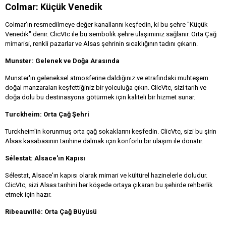
Colmar: Küçük Venedik
Colmar'ın resmedilmeye değer kanallarını keşfedin, ki bu şehre "Küçük
Venedik" denir. ClicVtc ile bu sembolik şehre ulaşımınız sağlanır. Orta Çağ
mimarisi, renkli pazarlar ve Alsas şehrinin sıcaklığının tadını çıkarın.
Munster: Gelenek ve Doğa Arasında
Munster'ın geleneksel atmosferine daldığınız ve etrafındaki muhteşem
doğal manzaraları keşfettiğiniz bir yolculuğa çıkın. ClicVtc, sizi tarih ve
doğa dolu bu destinasyona götürmek için kaliteli bir hizmet sunar.
Turckheim: Orta Çağ Şehri
Turckheim'in korunmuş orta çağ sokaklarını keşfedin. ClicVtc, sizi bu şirin
Alsas kasabasının tarihine dalmak için konforlu bir ulaşım ile donatır.
Sélestat: Alsace'ın Kapısı
Sélestat, Alsace'ın kapısı olarak mimari ve kültürel hazinelerle doludur.
ClicVtc, sizi Alsas tarihini her köşede ortaya çıkaran bu şehirde rehberlik
etmek için hazır.
Ribeauvillé: Orta Çağ Büyüsü