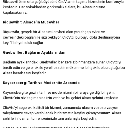
Ribeauvillé'nin orta çağ büyüsünü ClicVtc'nin taşıma hizmetinin konforuyla
keşfedin. Dar sokaklardan görkemli kalelere, bu Alsas incisine
kapılacaksınız.
Riquewihr: Alsace'ın Mücevheri
Riquewihr, gerçek bir Alsas mücevheri olan yarı ahşap evleri ve
çevresindeki bağları ile sizi bekliyor. ClicVtc, bu büyü dolu destinasyona
keyifli bir yolculuk sağlar.
Guebwiller: Bağların Ayaklarından
Bağların ayaklarındaki Guebwiller, benzersiz bir manzara sunar. ClicVtc'yi
tercih edin ve gelenek ile yerel lezzetin mükemmel bir şekilde buluştuğu bu
Alsas kasabasını keşfedin.
Kaysersberg: Tarih ve Modernite Arasında
Kaysersberg'te gezin, tarih ve modernitenin bir araya geldiği bir şehir.
ClicVtc'nin sizi taşımasına izin verin ve bu çekici Alsas şehrini keşfedin.
ClicVtc'yi seçerek, kaliteli bir hizmet, zamanında ulaşım ve rezervasyon
taleplerinize cevap verebilecek bir hizmetin keyfini çıkarıyorsunuz. Alsas
şehirlerini uzman tur rehberimizle tam anlamıyla keşfedin.