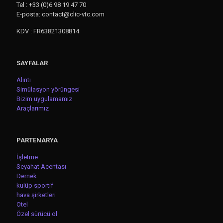
Tel : +33 (0)6 98 19 47 70
E-posta: contact@clic-vtc.com
KDV : FR63821308814
SAYFALAR
Alıntı
Simülasyon yörüngesi
Bizim uygulamamız
Araçlarımız
PARTENARYA
İşletme
Seyahat Acentası
Dernek
kulüp sportif
hava şirketleri
Otel
Özel sürücü ol