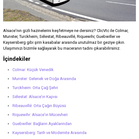
Alsace'nın gizli hazinelerini keşfetmeye ne dersiniz? ClicVtc ile Colmar,
Munster, Turckheim, Sélestat, Ribeauvillé, Riquewihr, Guebwiller ve
Kaysersberg gibi şirin kasabalar arasında unutulmaz bir geziye çıkın.
Ulaşımınızı bizimle sağlayarak bu maceranın tadını çıkarabilirsiniz.
İçindekiler
Colmar: Küçük Venedik
Munster: Gelenek ve Doğa Arasında
Turckheim: Orta Çağ Şehri
Sélestat: Alsace'ın Kapısı
Ribeauvillé: Orta Çağın Büyüsü
Riquewihr: Alsace'ın Mücevheri
Guebwiller: Bağların Ayaklarından
Kaysersberg: Tarih ve Modernite Arasında