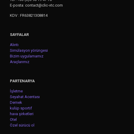
E-posta: contact@clic-vtc.com
KDV : FR63821308814
SAYFALAR
Alıntı
Simülasyon yörüngesi
Bizim uygulamamız
Araçlarımız
PARTENARYA
İşletme
Seyahat Acentası
Dernek
kulüp sportif
hava şirketleri
Otel
Özel sürücü ol