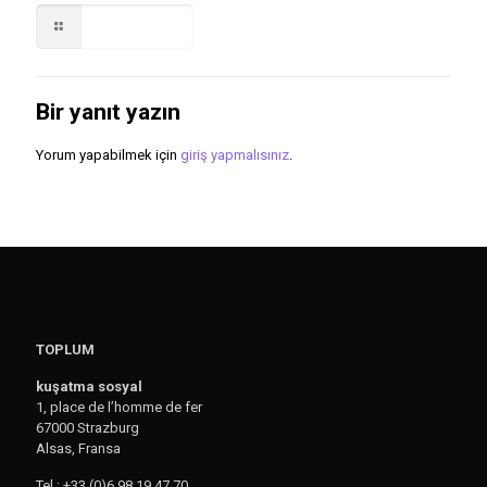
Read more
Bir yanıt yazın
Yorum yapabilmek için
giriş yapmalısınız
.
TOPLUM
kuşatma sosyal
1, place de l’homme de fer
67000 Strazburg
Alsas, Fransa
Tel : +33 (0)6 98 19 47 70