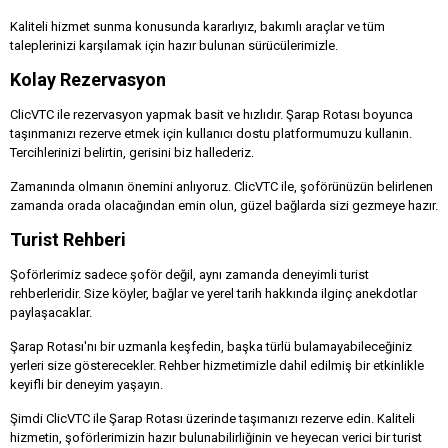
Kaliteli hizmet sunma konusunda kararlıyız, bakımlı araçlar ve tüm
taleplerinizi karşılamak için hazır bulunan sürücülerimizle.
Kolay Rezervasyon
ClicVTC ile rezervasyon yapmak basit ve hızlıdır. Şarap Rotası boyunca
taşınmanızı rezerve etmek için kullanıcı dostu platformumuzu kullanın.
Tercihlerinizi belirtin, gerisini biz hallederiz.
Zamanında olmanın önemini anlıyoruz. ClicVTC ile, şoförünüzün belirlenen
zamanda orada olacağından emin olun, güzel bağlarda sizi gezmeye hazır.
Turist Rehberi
Şoförlerimiz sadece şoför değil, aynı zamanda deneyimli turist
rehberleridir. Size köyler, bağlar ve yerel tarih hakkında ilginç anekdotlar
paylaşacaklar.
Şarap Rotası'nı bir uzmanla keşfedin, başka türlü bulamayabileceğiniz
yerleri size gösterecekler. Rehber hizmetimizle dahil edilmiş bir etkinlikle
keyifli bir deneyim yaşayın.
Şimdi ClicVTC ile Şarap Rotası üzerinde taşımanızı rezerve edin. Kaliteli
hizmetin, şoförlerimizin hazır bulunabilirliğinin ve heyecan verici bir turist