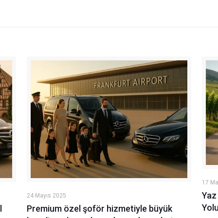
17 Ma
Yaz 
24 Mayıs 2025
Yol
l
Premium özel şoför hizmetiyle büyük