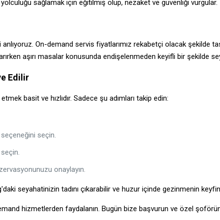
 yolculuğu sağlamak için eğitilmiş olup, nezaket ve güvenliği vurgular.
 anlıyoruz. On-demand servis fiyatlarımız rekabetçi olacak şekilde tas
ıkarırken aşırı masalar konusunda endişelenmeden keyifli bir şekilde sey
 Edilir
tmek basit ve hızlıdır. Sadece şu adımları takip edin:
eçeneğini seçin.
 seçin.
rezervasyonunuzu onaylayın.
i seyahatinizin tadını çıkarabilir ve huzur içinde gezinmenin keyfini 
demand hizmetlerden faydalanın. Bugün bize başvurun ve özel şoförün