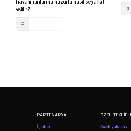
havalimanlarına huzurla nasıl seyahat
edilir?
Read more
PARTENARYA
ÖZEL TEKLİFL
İşletme
Dakik yolculuk