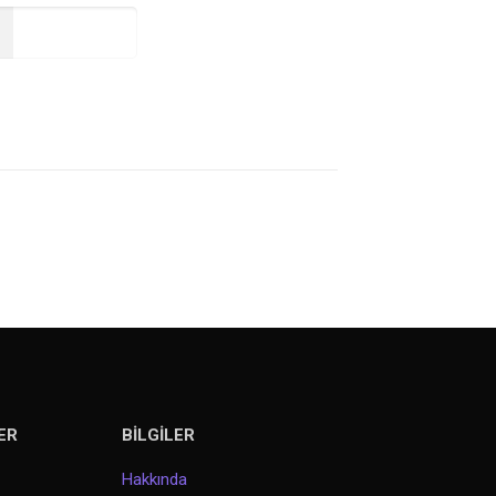
Read more
ER
BİLGİLER
Hakkında