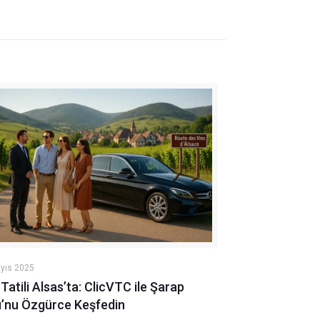
yıs 2025
Tatili Alsas’ta: ClicVTC ile Şarap
u’nu Özgürce Keşfedin