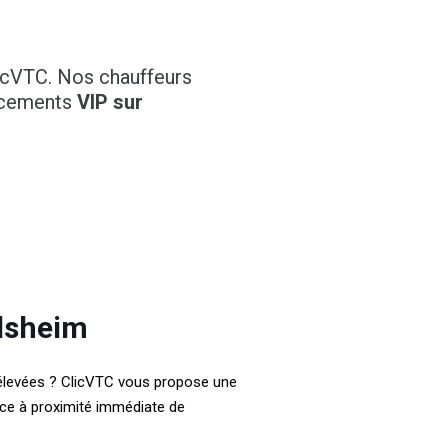
icVTC. Nos chauffeurs
lacements
VIP sur
olsheim
 élevées ? ClicVTC vous propose une
ence à proximité immédiate de