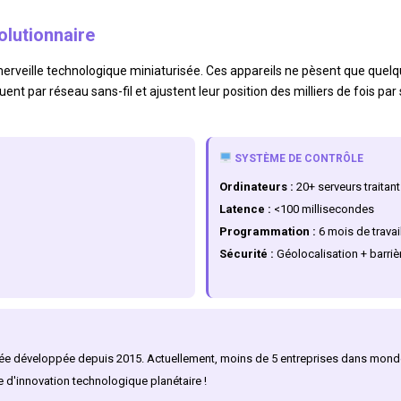
lutionnaire
rveille technologique miniaturisée. Ces appareils ne pèsent que que
uent par réseau sans-fil et ajustent leur position des milliers de fois p
SYSTÈME DE CONTRÔLE
Ordinateurs :
20+ serveurs traitan
Latence :
<100 millisecondes
Programmation :
6 mois de travai
Sécurité :
Géolocalisation + barri
tée développée depuis 2015. Actuellement, moins de 5 entreprises dans monde 
 d'innovation technologique planétaire !