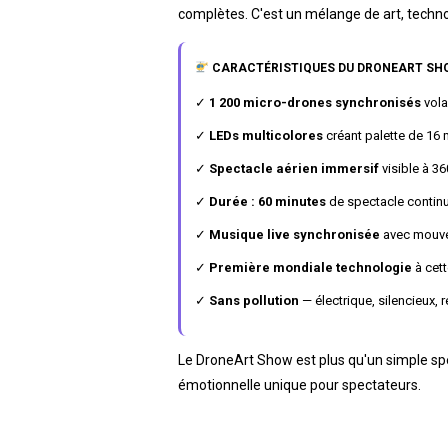
complètes. C'est un mélange de art, techno
CARACTÉRISTIQUES DU DRONEART SH
✓
1 200 micro-drones synchronisés
vola
✓
LEDs multicolores
créant palette de 16 
✓
Spectacle aérien immersif
visible à 36
✓
Durée : 60 minutes
de spectacle contin
✓
Musique live synchronisée
avec mouve
✓
Première mondiale technologie
à cett
✓
Sans pollution
— électrique, silencieux,
Le DroneArt Show est plus qu'un simple spec
émotionnelle unique pour spectateurs.