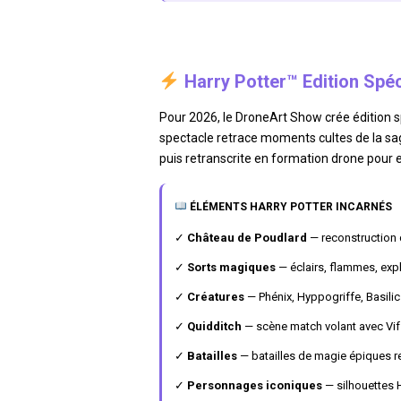
Harry Potter™ Edition Spéc
Pour 2026, le DroneArt Show crée édition spé
spectacle retrace moments cultes de la sag
puis retranscrite en formation drone pour 
ÉLÉMENTS HARRY POTTER INCARNÉS
✓
Château de Poudlard
— reconstruction 
✓
Sorts magiques
— éclairs, flammes, exp
✓
Créatures
— Phénix, Hyppogriffe, Basilic 
✓
Quidditch
— scène match volant avec Vif
✓
Batailles
— batailles de magie épiques re
✓
Personnages iconiques
— silhouettes 