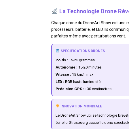
La Technologie Drone Révo
Chaque drone du DroneArt Show est une me
processeurs, batterie, et LED. Ils communiq
parfaites même avec perturbations vent.
SPÉCIFICATIONS DRONES
Poids :
15-25 grammes
Autonomie :
15-20 minutes
Vitesse :
15 km/h max
LED :
RGB haute luminosité
Précision GPS :
±30 centimètres
INNOVATION MONDIALE
Le DroneArt Show utilise technologie breve
échelle. Strasbourg accueille donc spectacle