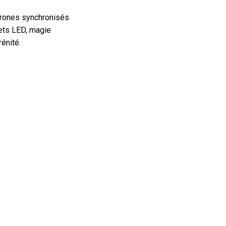
drones synchronisés
lets LED, magie
énité.