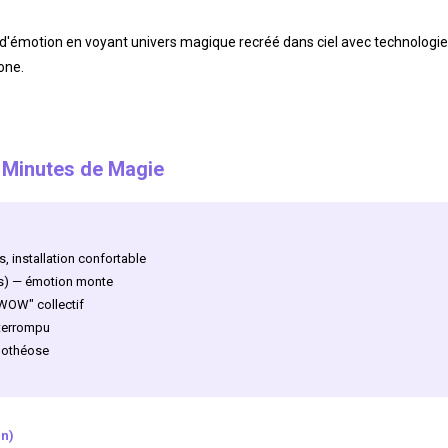
 d'émotion en voyant univers magique recréé dans ciel avec technologie
one.
0 Minutes de Magie
, installation confortable
s) — émotion monte
WOW" collectif
nterrompu
pothéose
in)