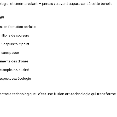
logie, et cinéma volant — jamais vu avant auparavant à cette échelle.
OW
nt en formation parfaite
millions de couleurs
0° depuis tout point
u sans pause
ments des drones
e ampleur & qualité
 respectueux écologie
tacle technologique : c'est une fusion art-technologie qui transforme ci