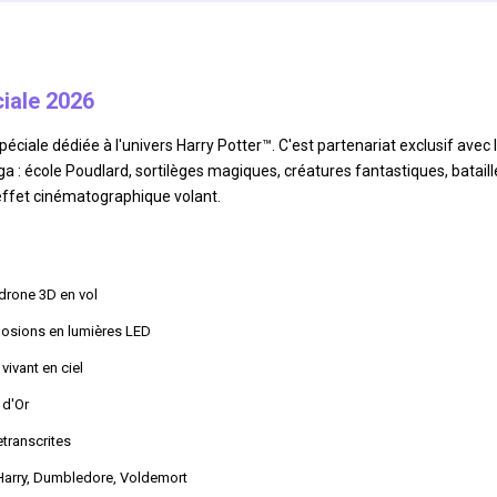
iale 2026
ciale dédiée à l'univers Harry Potter™. C'est partenariat exclusif avec l
a : école Poudlard, sortilèges magiques, créatures fantastiques, batail
effet cinématographique volant.
drone 3D en vol
losions en lumières LED
vivant en ciel
 d'Or
transcrites
Harry, Dumbledore, Voldemort