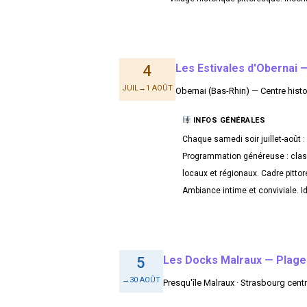
Les Estivales d'Obernai —
4
JUIL→1 AOÛT
Obernai (Bas-Rhin) — Centre hist
INFOS GÉNÉRALES
Chaque samedi soir juillet-août : 
Programmation généreuse : classi
locaux et régionaux. Cadre pitto
Ambiance intime et conviviale. Id
Les Docks Malraux — Plage
5
→30 AOÛT
Presqu'île Malraux · Strasbourg centre