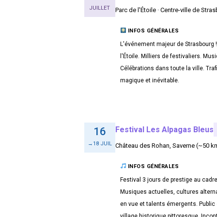
JUILLET
Parc de l'Étoile · Centre-ville de Stra
INFOS GÉNÉRALES
L'événement majeur de Strasbourg !
l'Étoile. Milliers de festivaliers. 
Célébrations dans toute la ville. Tra
magique et inévitable.
Festival Les Alpagas Bleus
16
→18 JUIL
Château des Rohan, Saverne (~50 k
INFOS GÉNÉRALES
Festival 3 jours de prestige au cad
Musiques actuelles, cultures alter
en vue et talents émergents. Public 
village historique pittoresque. Inc