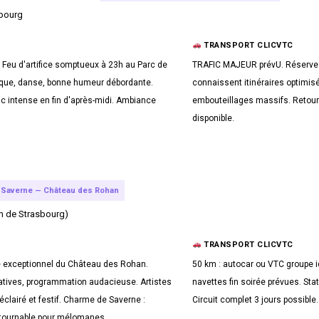
sbourg
TRANSPORT CLICVTC
 Feu d'artifice somptueux à 23h au Parc de
TRAFIC MAJEUR prévU. Réservez
Musique, danse, bonne humeur débordante.
connaissent itinéraires optimisé
fic intense en fin d'après-midi. Ambiance
embouteillages massifs. Retours 
disponible.
Saverne — Château des Rohan
m de Strasbourg)
TRANSPORT CLICVTC
re exceptionnel du Château des Rohan.
50 km : autocar ou VTC groupe i
natives, programmation audacieuse. Artistes
navettes fin soirée prévues. Sta
éclairé et festif. Charme de Saverne :
Circuit complet 3 jours possible.
ontournable pour mélomanes.