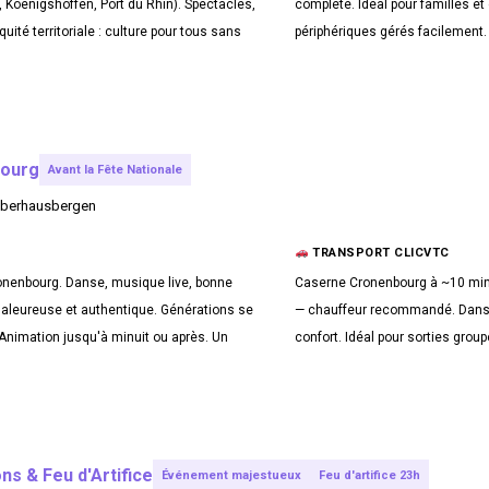
, Koenigshoffen, Port du Rhin). Spectacles,
complète. Idéal pour familles et
ité territoriale : culture pour tous sans
périphériques gérés facilement.
bourg
Avant la Fête Nationale
Oberhausbergen
TRANSPORT CLICVTC
ronenbourg. Danse, musique live, bonne
Caserne Cronenbourg à ~10 min 
aleureuse et authentique. Générations se
— chauffeur recommandé. Dansez
Animation jusqu'à minuit ou après. Un
confort. Idéal pour sorties group
ns & Feu d'Artifice
Événement majestueux
Feu d'artifice 23h