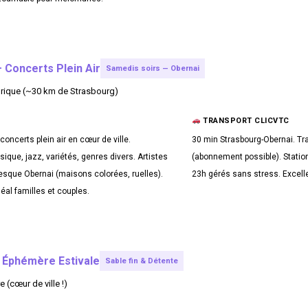
 Concerts Plein Air
Samedis soirs — Obernai
orique (~30 km de Strasbourg)
TRANSPORT CLICVTC
concerts plein air en cœur de ville.
30 min Strasbourg-Obernai. Tr
que, jazz, variétés, genres divers. Artistes
(abonnement possible). Statio
resque Obernai (maisons colorées, ruelles).
23h gérés sans stress. Excelle
éal familles et couples.
 Éphémère Estivale
Sable fin & Détente
 (cœur de ville !)