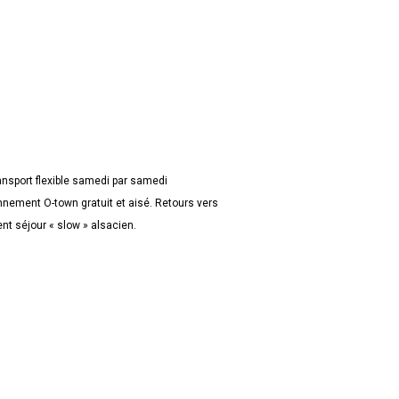
ansport flexible samedi par samedi
nnement O-town gratuit et aisé. Retours vers
nt séjour « slow » alsacien.