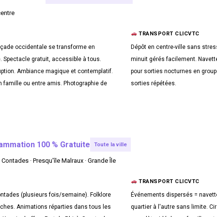
centre
TRANSPORT CLICVTC
façade occidentale se transforme en
Dépôt en centre-ville sans stre
. Spectacle gratuit, accessible à tous.
minuit gérés facilement. Navette
ruption. Ambiance magique et contemplatif.
pour sorties nocturnes en group
 famille ou entre amis. Photographie de
sorties répétées.
ammation 100 % Gratuite
Toute la ville
 Contades · Presqu'île Malraux · Grande Île
TRANSPORT CLICVTC
ntades (plusieurs fois/semaine). Folklore
Événements dispersés = navette
nches. Animations réparties dans tous les
quartier à l'autre sans limite. 