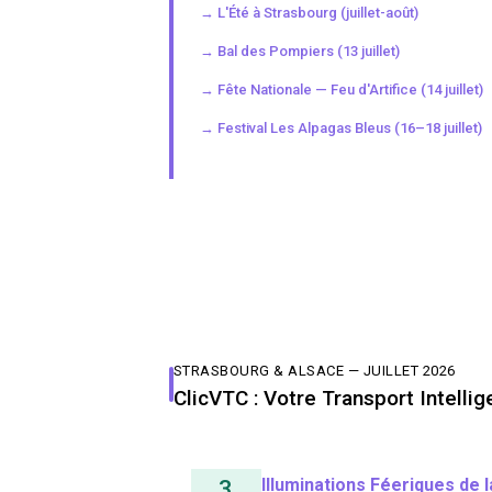
→ L'Été à Strasbourg (juillet-août)
→ Bal des Pompiers (13 juillet)
→ Fête Nationale — Feu d'Artifice (14 juillet)
→ Festival Les Alpagas Bleus (16–18 juillet)
STRASBOURG & ALSACE — JUILLET 2026
ClicVTC : Votre Transport Intell
Illuminations Féeriques de 
3