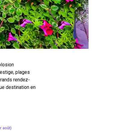
plosion
estige, plages
grands rendez-
ue destination en
r août)