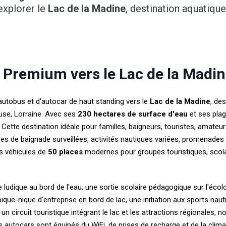
explorer le
Lac de la Madine
, destination aquatiqu
 Premium vers le Lac de la Madi
autobus et d'autocar de haut standing vers le
Lac de la Madine
, de
euse, Lorraine. Avec ses
230 hectares de surface d'eau
et ses plag
n. Cette destination idéale pour familles, baigneurs, touristes, amat
es de baignade surveillées, activités nautiques variées, promenades l
es véhicules de
50 places
modernes pour groupes touristiques, scolai
ludique au bord de l'eau, une sortie scolaire pédagogique sur l'écolo
que-nique d'entreprise en bord de lac, une initiation aux sports naut
un circuit touristique intégrant le lac et les attractions régionales
os autocars sont équipés du WiFi, de prises de recharge et de la clim