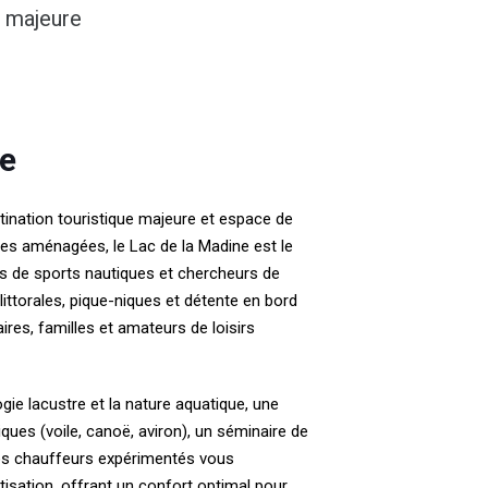
e majeure
ne
stination touristique majeure et espace de
es aménagées, le Lac de la Madine est le
eurs de sports nautiques et chercheurs de
ittorales, pique-niques et détente en bord
res, familles et amateurs de loisirs
gie lacustre et la nature aquatique, une
iques (voile, canoë, aviron), un séminaire de
, nos chauffeurs expérimentés vous
atisation, offrant un confort optimal pour