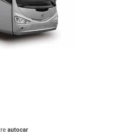
tre
autocar