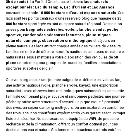
3h de route)
. La Forêt d'Orient accueille
trois lacs naturels
exceptionnels : Lac du Temple, Lac d'Orient et Lac Amance
,
couvrant ensemble
10 000 hectares d'eau et espaces naturels
. Ces
lacs sont les points centraux d'une réserve biologique majeure de
25
000 hectares
protégée en tant que parc naturel régional. Destination
prisée pour
baignades estivales, voile, planche à voile, pêche
sportive, randonnées pédestres lacustres, pique-niques
naturels, camping, observation ornithologique
et séjours en
pleine nature. Les lacs attirent chaque année des milliers de visiteurs :
familles en quête de détente, sportifs nautiques, amateurs de nature et
naturalistes. Nous mettons à votre disposition des véhicules de
50
places
modernes pour groupes de touristes, familles, associations
sportives et sorties de loisir.
Que vous organisiez une journée baignade et détente estivale au lac,
une activité nautique (voile, planche à voile, kayak), une exploration
naturaliste avec observations ornithologiques saisonnières, une sortie
familiale combinant plage lacustre et randonnée pédestre, une journée
pêche sportive avec structures d'accueil, un pique-nique à proximité
des rives, un séjour camping multi-jours, ou une exploration combinée
des trois lacs, nos chauffeurs expérimentés vous garantissent un trajet
fluide et sécurisé. Nos autocars sont équipés du WiFi, de prises de
recharge et de la climatisation, offrant un confort optimal pour ces
destinations eau et nature. Stationnement spacieux aux trois entrées