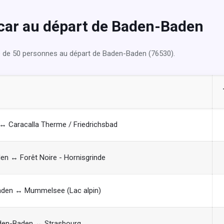
ocar au départ de Baden-Baden
e de 50 personnes au départ de Baden-Baden (76530).
 Caracalla Therme / Friedrichsbad
n ↔ Forêt Noire - Hornisgrinde
den ↔ Mummelsee (Lac alpin)
den-Baden ↔ Strasbourg