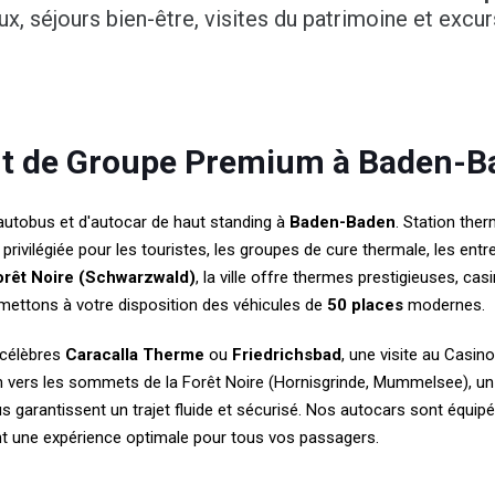
x, séjours bien-être, visites du patrimoine et excu
rt de Groupe Premium à Baden-
autobus et d'autocar de haut standing à
Baden-Baden
. Station the
privilégiée pour les touristes, les groupes de cure thermale, les ent
orêt Noire (Schwarzwald)
, la ville offre thermes prestigieuses, c
mettons à votre disposition des véhicules de
50 places
modernes.
 célèbres
Caracalla Therme
ou
Friedrichsbad
, une visite au Casi
n vers les sommets de la Forêt Noire (Hornisgrinde, Mummelsee), un 
garantissent un trajet fluide et sécurisé. Nos autocars sont équipés
nt une expérience optimale pour tous vos passagers.