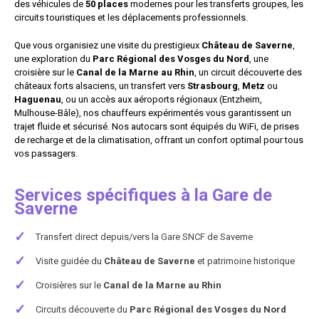
des véhicules de
50 places
modernes pour les transferts groupes, les
circuits touristiques et les déplacements professionnels.
Que vous organisiez une visite du prestigieux
Château de Saverne
,
une exploration du
Parc Régional des Vosges du Nord
, une
croisière sur le
Canal de la Marne au Rhin
, un circuit découverte des
châteaux forts alsaciens, un transfert vers
Strasbourg
,
Metz
ou
Haguenau
, ou un accès aux aéroports régionaux (Entzheim,
Mulhouse-Bâle), nos chauffeurs expérimentés vous garantissent un
trajet fluide et sécurisé. Nos autocars sont équipés du WiFi, de prises
de recharge et de la climatisation, offrant un confort optimal pour tous
vos passagers.
Services spécifiques à la Gare de
Saverne
✓
Transfert direct depuis/vers la Gare SNCF de Saverne
✓
Visite guidée du
Château de Saverne
et patrimoine historique
✓
Croisières sur le
Canal de la Marne au Rhin
✓
Circuits découverte du
Parc Régional des Vosges du Nord