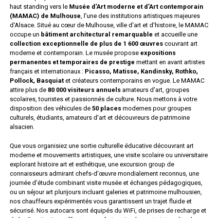
haut standing vers le
Musée d'Art moderne et d'Art contemporain
(MAMAC) de Mulhouse
, l'une des institutions artistiques majeures
d'Alsace. Situé au cœur de Mulhouse, ville d'art et d'histoire, le MAMAC
occupe un
bâtiment architectural remarquable
et accueille une
collection exceptionnelle de plus de 1 600 œuvres
couvrant art
moderne et contemporain. Le musée propose
expositions
permanentes et temporaires de prestige
mettant en avant artistes
français et internationaux :
Picasso, Matisse, Kandinsky, Rothko,
Pollock, Basquiat
et créateurs contemporains en vogue. Le MAMAC
attire plus de
80 000 visiteurs annuels
amateurs d'art, groupes
scolaires, touristes et passionnés de culture. Nous mettons à votre
disposition des véhicules de
50 places
modernes pour groupes
culturels, étudiants, amateurs d'art et découvreurs de patrimoine
alsacien.
Que vous organisiez une sortie culturelle éducative découvrant art
moderne et mouvements artistiques, une visite scolaire ou universitaire
explorant histoire art et esthétique, une excursion group de
connaisseurs admirant chefs-d'œuvre mondialement reconnus, une
journée d'étude combinant visite musée et échanges pédagogiques,
ou un séjour art plurijours incluant galeries et patrimoine mulhousien,
nos chauffeurs expérimentés vous garantissent un trajet fluide et
sécurisé. Nos autocars sont équipés du WiFi, de prises de recharge et