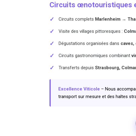
Circuits œnotouristiques e
✓
Circuits complets
Marlenheim → Tha
✓
Visite des villages pittoresques :
Colma
✓
Dégustations organisées dans
caves, 
✓
Circuits gastronomiques combinant
vi
✓
Transferts depuis
Strasbourg, Colmar
Excellence Viticole
– Nous accompagn
transport sur mesure et des haltes str