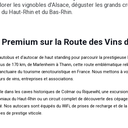
orer les vignobles d'Alsace, déguster les grands cr
s du Haut-Rhin et du Bas-Rhin.
 Premium sur la Route des Vins d
autobus et d'autocar de haut standing pour parcourir la prestigieuse
r plus de 170 km, de Marlenheim à Thann, cette route emblématique r
 sanctuaire du tourisme œnotouristique en France. Nous mettons à vo
s de vins, entreprises et associations.
le dans les caves historiques de Colmar ou Riquewihl, une excursio
oniaux du Haut-Rhin ou un circuit complet de découverte des cépag
sé. Nos autocars sont équipés du WiFi, de prises de recharge et de la
s de prestige viticole.