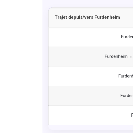
Trajet depuis/vers Furdenheim
Furde
Furdenheim ↔ 
Furden
Furde