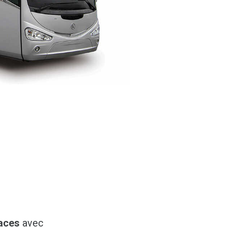
laces
avec