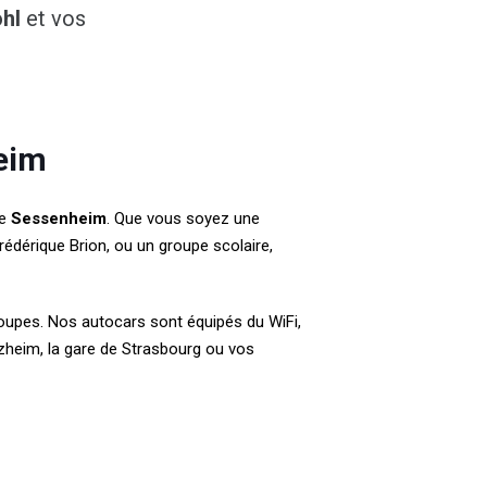
hl
et vos
eim
de
Sessenheim
. Que vous soyez une
Frédérique Brion, ou un groupe scolaire,
oupes. Nos autocars sont équipés du WiFi,
ntzheim, la gare de Strasbourg ou vos