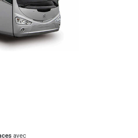
laces
avec