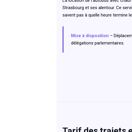
La location de l'autobus avec chauf
Strasbourg et ses alentour. Ce servi
savent pas à quelle heure termine l
Mise à disposition
– Déplaceme
délégations parlementaires.
Tarif des trajets