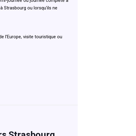
demi-journée ou journée complète à
 à Strasbourg ou lorsqu'ils ne
 l'Europe, visite touristique ou
ers Strasbourg