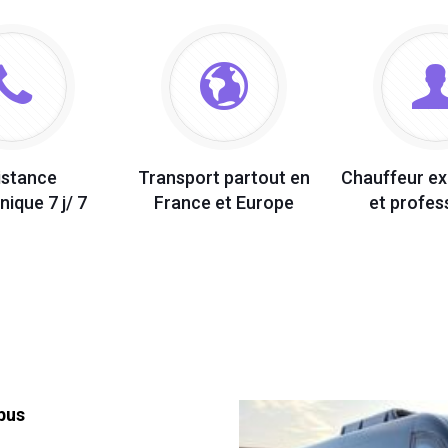
istance
Transport partout en
Chauffeur e
nique 7 j/ 7
France et Europe
et profes
bus