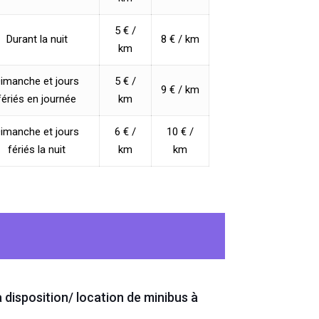
5 € /
Durant la nuit
8 € / km
km
imanche et jours
5 € /
9 € / km
fériés en journée
km
imanche et jours
6 € /
10 € /
fériés la nuit
km
km
à disposition/ location de minibus à