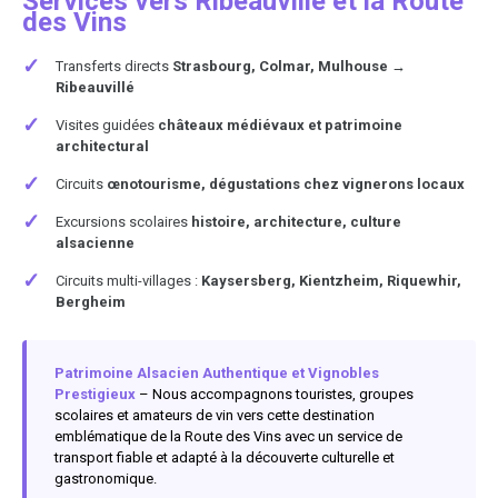
Services vers Ribeauvillé et la Route
des Vins
✓
Transferts directs
Strasbourg, Colmar, Mulhouse →
Ribeauvillé
✓
Visites guidées
châteaux médiévaux et patrimoine
architectural
✓
Circuits
œnotourisme, dégustations chez vignerons locaux
✓
Excursions scolaires
histoire, architecture, culture
alsacienne
✓
Circuits multi-villages :
Kaysersberg, Kientzheim, Riquewhir,
Bergheim
Patrimoine Alsacien Authentique et Vignobles
Prestigieux
– Nous accompagnons touristes, groupes
scolaires et amateurs de vin vers cette destination
emblématique de la Route des Vins avec un service de
transport fiable et adapté à la découverte culturelle et
gastronomique.