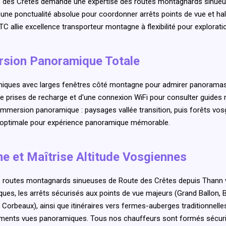
e des Crêtes demande une expertise des routes montagnards sinueus
, une ponctualité absolue pour coordonner arrêts points de vue et hal
TC allie excellence transporteur montagne à flexibilité pour explora
rsion Panoramique Totale
iques avec larges fenêtres côté montagne pour admirer panoramas 
de prises de recharge et d'une connexion WiFi pour consulter guide
s immersion panoramique : paysages vallée transition, puis forêts 
n optimale pour expérience panoramique mémorable.
e et Maîtrise Altitude Vosgiennes
 routes montagnards sinueuses de Route des Crêtes depuis Thann ver
ues, les arrêts sécurisés aux points de vue majeurs (Grand Ballon, B
, Corbeaux), ainsi que itinéraires vers fermes-auberges traditionnel
oments vues panoramiques. Tous nos chauffeurs sont formés sécur