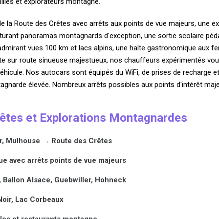
milles et explorateurs montagne.
e la Route des Crêtes avec arrêts aux points de vue majeurs, une 
turant panoramas montagnards d'exception, une sortie scolaire pé
admirant vues 100 km et lacs alpins, une halte gastronomique aux f
e sur route sinueuse majestueux, nos chauffeurs expérimentés vous g
hicule. Nos autocars sont équipés du WiFi, de prises de recharge et 
gnarde élevée. Nombreux arrêts possibles aux points d'intérêt maje
rêtes et Explorations Montagnardes
r, Mulhouse → Route des Crêtes
e avec arrêts points de vue majeurs
, Ballon Alsace, Guebwiller, Hohneck
 Noir, Lac Corbeaux
les et restaurants montagne