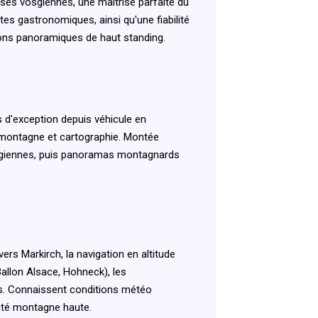
es vosgiennes, une maîtrise parfaite du
tes gastronomiques, ainsi qu'une fiabilité
tions panoramiques de haut standing.
d'exception depuis véhicule en
s montagne et cartographie. Montée
vosgiennes, puis panoramas montagnards
s Markirch, la navigation en altitude
allon Alsace, Hohneck), les
les. Connaissent conditions météo
ité montagne haute.