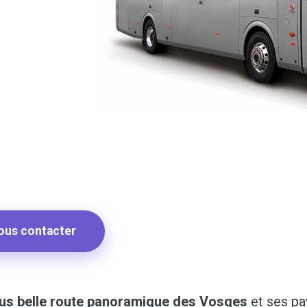
ous contacter
lus belle route panoramique des Vosges
et ses p