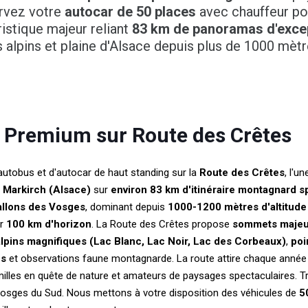
rvez votre
autocar de 50 places
avec chauffeur po
uristique majeur reliant
83 km de panoramas d'exce
 alpins et plaine d'Alsace depuis plus de 1000 mèt
 Premium sur Route des Crêtes
autobus et d'autocar de haut standing sur la
Route des Crêtes
, l'u
 Markirch (Alsace)
sur
environ 83 km d'itinéraire montagnard s
allons des Vosges
, dominant depuis
1000-1200 mètres d'altitude
ur
100 km d'horizon
. La Route des Crêtes propose
sommets majeur
alpins magnifiques (Lac Blanc, Lac Noir, Lac des Corbeaux)
,
poi
és
et observations faune montagnarde. La route attire chaque année de
lles en quête de nature et amateurs de paysages spectaculaires. Tr
Vosges du Sud. Nous mettons à votre disposition des véhicules de
5