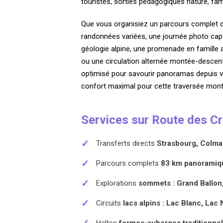
touristes, sorties pédagogiques nature, fa
Que vous organisiez un parcours complet d
randonnées variées, une journée photo cap
géologie alpine, une promenade en famille 
ou une circulation alternée montée-descent
optimisé pour savourir panoramas depuis vé
confort maximal pour cette traversée monta
Services sur Route des C
✓
Transferts directs
Strasbourg, Colma
✓
Parcours complets
83 km panoramiqu
✓
Explorations
sommets : Grand Ballon
✓
Circuits
lacs alpins : Lac Blanc, Lac
Haltes
fermes-auberges traditionnel