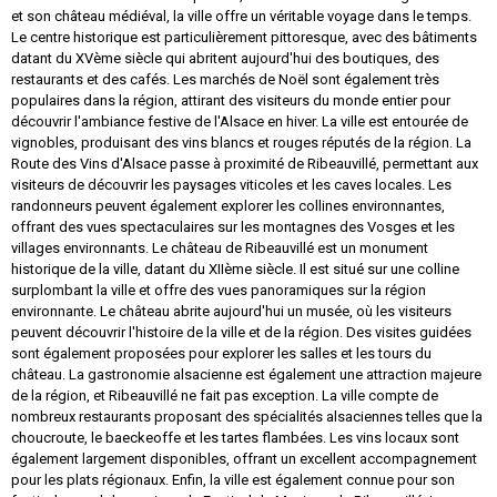
et son château médiéval, la ville offre un véritable voyage dans le temps.
Le centre historique est particulièrement pittoresque, avec des bâtiments
datant du XVème siècle qui abritent aujourd'hui des boutiques, des
restaurants et des cafés. Les marchés de Noël sont également très
populaires dans la région, attirant des visiteurs du monde entier pour
découvrir l'ambiance festive de l'Alsace en hiver. La ville est entourée de
vignobles, produisant des vins blancs et rouges réputés de la région. La
Route des Vins d'Alsace passe à proximité de Ribeauvillé, permettant aux
visiteurs de découvrir les paysages viticoles et les caves locales. Les
randonneurs peuvent également explorer les collines environnantes,
offrant des vues spectaculaires sur les montagnes des Vosges et les
villages environnants. Le château de Ribeauvillé est un monument
historique de la ville, datant du XIIème siècle. Il est situé sur une colline
surplombant la ville et offre des vues panoramiques sur la région
environnante. Le château abrite aujourd'hui un musée, où les visiteurs
peuvent découvrir l'histoire de la ville et de la région. Des visites guidées
sont également proposées pour explorer les salles et les tours du
château. La gastronomie alsacienne est également une attraction majeure
de la région, et Ribeauvillé ne fait pas exception. La ville compte de
nombreux restaurants proposant des spécialités alsaciennes telles que la
choucroute, le baeckeoffe et les tartes flambées. Les vins locaux sont
également largement disponibles, offrant un excellent accompagnement
pour les plats régionaux. Enfin, la ville est également connue pour son