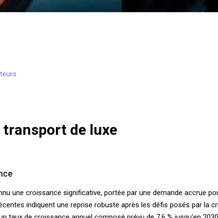
teurs
transport de luxe
ance
onnu une croissance significative, portée par une demande accrue p
centes indiquent une reprise robuste après les défis posés par la c
et un taux de croissance annuel composé prévu de 7,6 % jusqu'en 2030