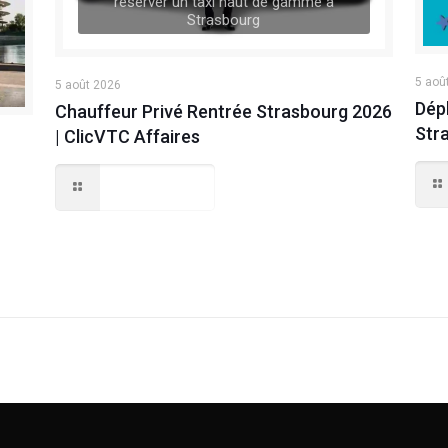
réserver un taxi haut de gamme à
Strasbourg
5 aoû
5 août 2026
Dép
Chauffeur Privé Rentrée Strasbourg 2026
Str
| ClicVTC Affaires
Lire la suite